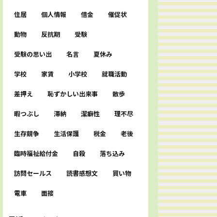
住居
個人情報
借金
催促状
動物
反抗期
受験
受験の思い出
名言
夏休み
学校
家賃
小学校
就職活動
差押え
恥ずかしい出来事
散歩
暇つぶし
滞納
潔癖性
理不尽
生存競争
生活保護
税金
老後
臨時福祉給付金
自殺
落ち込み
訪問セールス
読書感想文
買い物
電車
面接