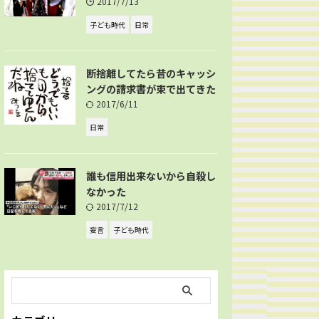
2017/7/13
子ども時代
日常
断捨離してたら昔のキャッシ
ングの請求書が束で出てきた
2017/6/11
日常
誰も信用出来ないから自殺し
なかった
2017/7/12
妄言
子ども時代