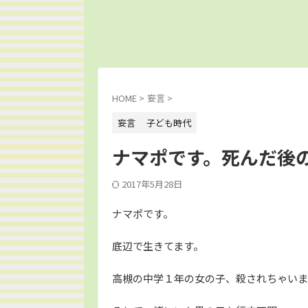
HOME
>
妄言
>
妄言
子ども時代
ナマポです。死んだ後
2017年5月28日
ナマポです。
底辺で生きてます。
高槻の中学１年の女の子、殺されちゃいま