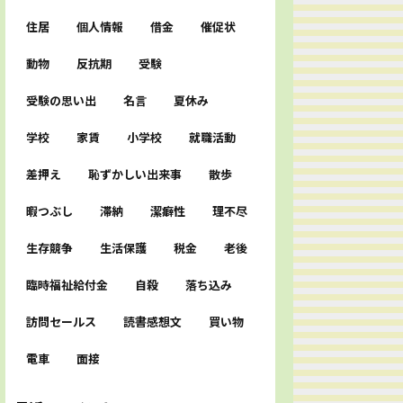
住居
個人情報
借金
催促状
動物
反抗期
受験
受験の思い出
名言
夏休み
学校
家賃
小学校
就職活動
差押え
恥ずかしい出来事
散歩
暇つぶし
滞納
潔癖性
理不尽
生存競争
生活保護
税金
老後
臨時福祉給付金
自殺
落ち込み
訪問セールス
読書感想文
買い物
電車
面接