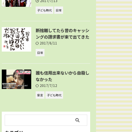
2017/7/13
子ども時代
日常
断捨離してたら昔のキャッシ
ングの請求書が束で出てきた
2017/6/11
日常
誰も信用出来ないから自殺し
なかった
2017/7/12
妄言
子ども時代