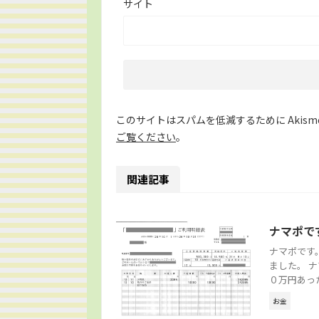
サイト
このサイトはスパムを低減するために Akism
ご覧ください
。
関連記事
ナマポで
ナマポです
ました。 
０万円あった
お金