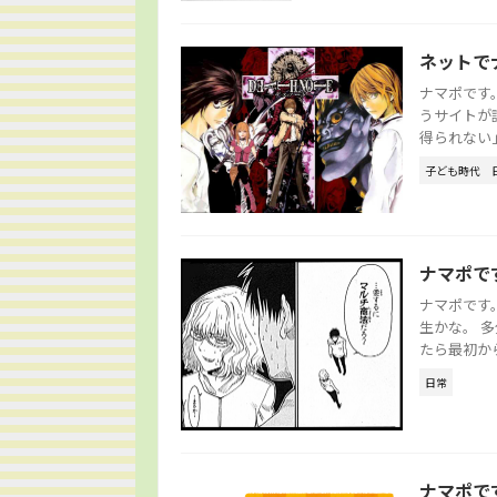
ネットで
ナマポです
うサイトが
得られない」
子ども時代
ナマポで
ナマポです
生かな。 
たら最初から
日常
ナマポで