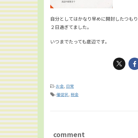
自分としてはかなり早めに開封したつもり
２日過ぎてました。
いつまでたっても底辺です。
-
お金
,
日常
-
催促状
,
税金
comment