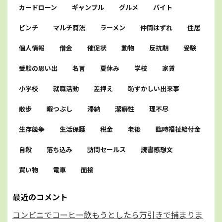
カードローン
ギャンブル
グルメ
バイト
ピンチ
マルチ商法
ラーメン
仲間はずれ
住居
個人情報
借金
催促状
動物
反抗期
受験
受験の思い出
名言
夏休み
学校
家賃
小学校
就職活動
差押え
恥ずかしい出来事
散歩
暇つぶし
滞納
潔癖性
理不尽
生存競争
生活保護
税金
老後
臨時福祉給付金
自殺
落ち込み
訪問セールス
読書感想文
買い物
電車
面接
最近のコメント
コンビニでコーヒー飲もうとしたら万引きで捕まりま